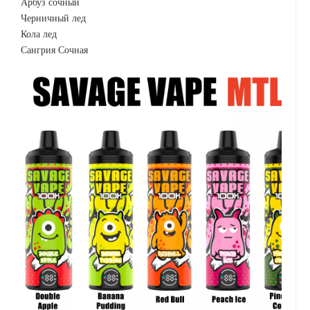
Арбуз сочный
Черничный лед
Кола лед
Сангрия Сочная