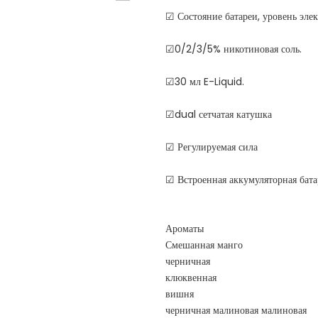
☑ Состояние батареи, уровень эле
☑0/2/3/5% никотиновая соль.
☑30 мл E-Liquid.
☑dual сетчатая катушка
☑ Регулируемая сила
☑ Встроенная аккумуляторная бат
Ароматы
Смешанная манго
черничная
клюквенная
вишня
черничная малиновая малиновая