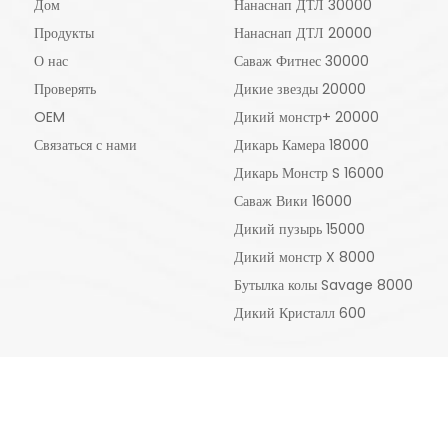
Дом
Нанаснап ДТЛ 30000
Продукты
Нанаснап ДТЛ 20000
О нас
Саваж Фитнес 30000
Проверять
Дикие звезды 20000
OEM
Дикий монстр+ 20000
Связаться с нами
Дикарь Камера 18000
Дикарь Монстр S 16000
Саваж Вики 16000
Дикий пузырь 15000
Дикий монстр X 8000
Бутылка колы Savage 8000
Дикий Кристалл 600
ньчжэньская технологическая компания Юфуюань, ООО.
Карта сайта
|
п