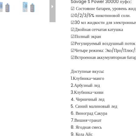
Savage S Power 30000 пуфсс:
☑ Состояние батареи, уровень жид
☑0/2/3/5% никотиновой соли.
☑30 мл жидкости для электронных
☑Двойная сетчатая катушка
☑Полный экран
☑Регулируемый воздушный поток
☑Четыре режима: Эко/Про/Плюс/
☑Встроенная аккумуляторная бата
Доступные вкусы:
1.Клубника-манго
2.Арбузный лед
3.Клубника-киви
4. Черничный лед
5. Синий малиновый лед
6. Виноград Сакура
7.Вишня-гранат
8. Ягодная смесь
9. Кола Айс