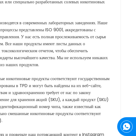
рах или специально разработанных солевых никотиновых
изводятся в современных лабораторных заведениях. Наше
процессы представлены ISO 9001, аккредитованы с
авления. У нас есть полная прослеживаемость от сырья
ем. Все наши продукты имеют листы данных о
 токсикологическим отчетом, чтобы обеспечить
ндарты высочайшего качества. Мы не используем никаких
 из наших продуктов.
ые никотиновые продукты соответствуют государственным
рованы в TPD и могут быть найдены на их веб-сайте,
вам и здравоохранению требует от нас по закону
ление для хранения акций (SKU), а каждый продукт (SKU)
дентификационный номер чипа, также известный как
льно смешанные никотиновые продукты соответствуют
).
тях и проверьте наш потрясающий контент в Instagram