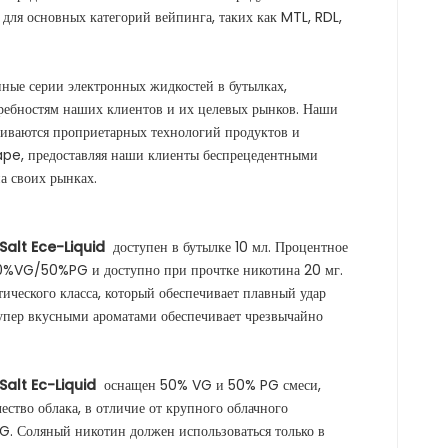
 для основных категорий вейпинга, таких как MTL, RDL,
ные серии электронных жидкостей в бутылках,
ребностям наших клиентов и их целевых рынков. Наши
иваются проприетарных технологий продуктов и
e, предоставляя наши клиенты беспрецедентными
 своих рынках.
Salt Ece-Liquid
доступен в бутылке 10 мл. Процентное
0%VG/50%PG и доступно при прочтке никотина 20 мг.
ческого класса, который обеспечивает плавный удар
упер вкусными ароматами обеспечивает чрезвычайно
Salt Ec-Liquid
оснащен 50% VG и 50% PG смеси,
ство облака, в отличие от крупного облачного
G. Соляный никотин должен использоваться только в