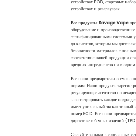
устройствах POD, стартовых набо
устройствах и резервуарах.
Все продукты Savage Vape
про
оборудование и производственные 
сертифицированными системами упр
до клиентов, которым мы доставля
безопасности материалов с полным
соответствие нашей продукции ста
вредных ингредиентов ни в одном
Все наши предварительно смешанн
нормам. Наши продукты зарегистри
регулирующее агентство по лекарст
зарегистрировать каждое подразде
имеет уникальный эксклюзивный и
номер ECID. Все наши предварите
директиве табачных изделий (TPD
Следуйте за нами в социальных се