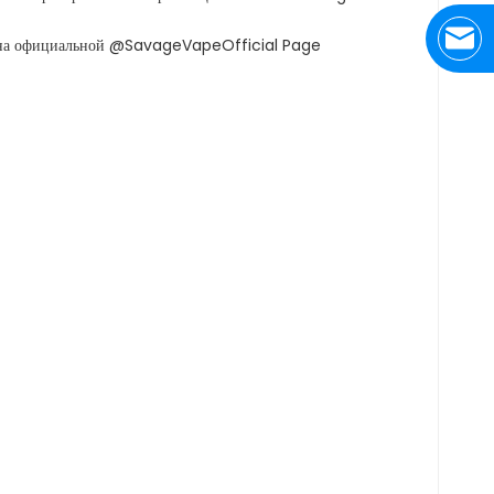
и на официальной @SavageVapeOfficial Page