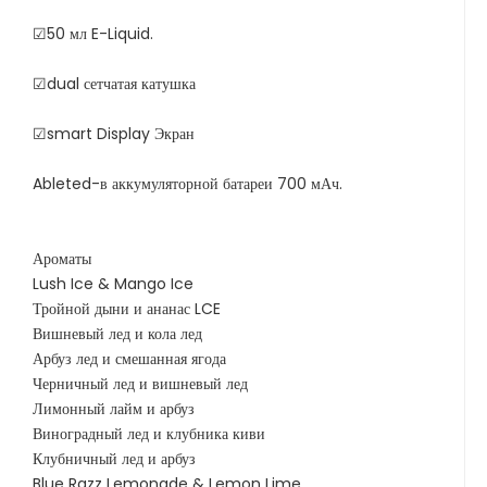
☑50 мл E-Liquid.
☑dual сетчатая катушка
☑smart Display Экран
Ableted-в аккумуляторной батареи 700 мАч.
Ароматы
Lush Ice & Mango Ice
Тройной дыни и ананас LCE
Вишневый лед и кола лед
Арбуз лед и смешанная ягода
Черничный лед и вишневый лед
Лимонный лайм и арбуз
Виноградный лед и клубника киви
Клубничный лед и арбуз
Blue Razz Lemonade & Lemon Lime